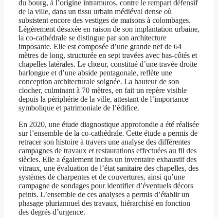
du bourg, à l’origine intramuros, contre le rempart défensif
de la ville, dans un tissu urbain médiéval dense où
subsistent encore des vestiges de maisons à colombages.
Légèrement désaxée en raison de son implantation urbaine,
la co-cathédrale se distingue par son architecture
imposante. Elle est composée d’une grande nef de 64
mètres de long, structurée en sept travées avec bas-côtés et
chapelles latérales. Le chœur, constitué d’une travée droite
barlongue et d’une abside pentagonale, reflète une
conception architecturale soignée. La hauteur de son
clocher, culminant à 70 mètres, en fait un repère visible
depuis la périphérie de la ville, attestant de l’importance
symbolique et patrimoniale de l’édifice.
En 2020, une étude diagnostique approfondie a été réalisée
sur l’ensemble de la co-cathédrale. Cette étude a permis de
retracer son histoire à travers une analyse des différentes
campagnes de travaux et restaurations effectuées au fil des
siècles. Elle a également inclus un inventaire exhaustif des
vitraux, une évaluation de l’état sanitaire des chapelles, des
systèmes de charpentes et de couvertures, ainsi qu’une
campagne de sondages pour identifier d’éventuels décors
peints. L’ensemble de ces analyses a permis d’établir un
phasage pluriannuel des travaux, hiérarchisé en fonction
des degrés d’urgence.